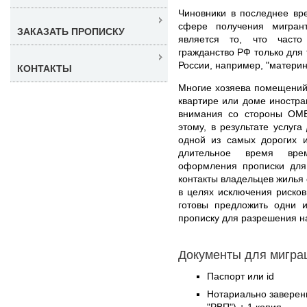
Чиновники в последнее вр
сфере получения мигран
ЗАКАЗАТЬ ПРОПИСКУ
является то, что част
гражданство РФ только для 
России, например, "материн
КОНТАКТЫ
Многие хозяева помещений 
квартире или доме иностра
внимания со стороны ОМВ
этому, в результате услуга
одной из самых дорогих 
длительное время вре
оформления прописки дл
контакты владельцев жилья
в целях исключения риско
готовы предложить одни 
прописку для разрешения н
Документы для миграц
Паспорт или id
Нотариально заверен
"РВП") + 1 копия